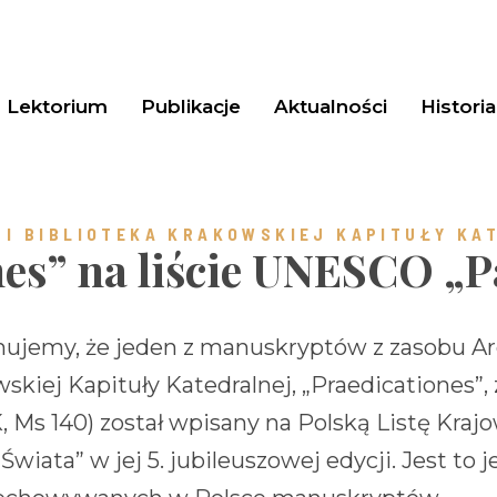
Lektorium
Publikacje
Aktualności
Historia
 I BIBLIOTEKA KRAKOWSKIEJ KAPITUŁY KA
nes” na liście UNESCO „P
rmujemy, że jeden z manuskryptów z zasobu A
skiej Kapituły Katedralnej, „Praedicationes”, z
 Ms 140) został wpisany na Polską Listę Kra
wiata” w jej 5. jubileuszowej edycji. Jest to