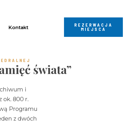
REZERWACJA
Kontakt
MIEJSCA
TEDRALNEJ
amięć świata”
rchiwum i
 ok. 800 r.
jową Programu
 jeden z dwóch