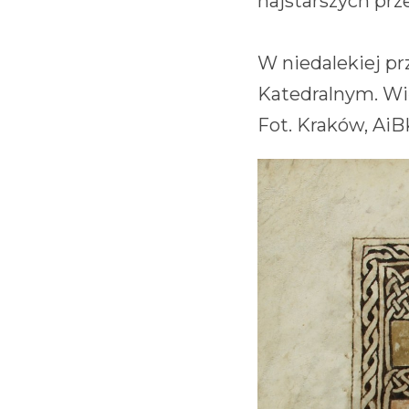
najstarszych p
W niedalekiej p
Katedralnym. Wi
Fot. Kraków, AiB