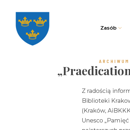
Zasób
ARCHIWUM
„Praedicatio
Z radością info
Biblioteki Krakow
(Kraków, AiBKKK,
Unesco „Pamięć Ś