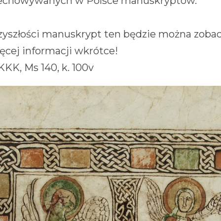
rzechowywanych w Polsce manuskryptów.
rzyszłości manuskrypt ten będzie można zob
ęcej informacji wkrótce!
KKK, Ms 140, k. 100v