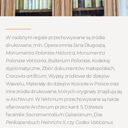
W osobnym regale przechowywane są źródła
drukowane, m.in. Opera omnia Jana Długosza,
Monumenta Poloniae Historica
,
Monumenta
Poloniae Vaticana
,
Bullarium Poloniae
, Kodeksy
dyplomatyczne, Zbiór dokumentów małopolskich,
Cracovia artificum
, Wypisy żródłowe do dziejów
Wawelu, Materiały do dziejów Kościoła w Polsce oraz
inne źródła drukowane, których oryginały znajdują się
w Archiwum. W lektorium przechowywane są także
ofiarowane Archiwum przez kard. S. Dziwisza
facsimile:
Sacramentalium Gelasianum
,
Das
Perikopenbuch Heinrichs II
, czy
Codex Vaticanus