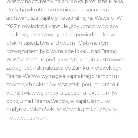
Wazów na czytelnię należy do ks. prof. Jana Fijałka.
Podjął ją wkrótce po nominacji na kanonika i
archiwariusza kapituły Katedralnej na Wawelu. W
1927 r. oświadczył Kapitule „aby umożliwić pracę
naukową, nieodzowny jest odpowiedni lokal w
bliskim sąsiedztwie archiwum”. Optymalnym
rozwiązaniem było wynajęcie lokalu nad Bramą
Wazów. Kapituła podjęła w tym kierunku stosowne
zabiegi. Jednak należąca do Zamku królewskiego
Brama Wazów wymagała kapitalnego remontu i
znacznych nakładów. Wszystkie podjęte przed II
wojną światową próby urządzenia lektorium (w
pokoju nad Bramą Wazów, w kapitularzu i w
budynku Wikarówki na Wawelu) zakończyły się
niepowodzeniem.