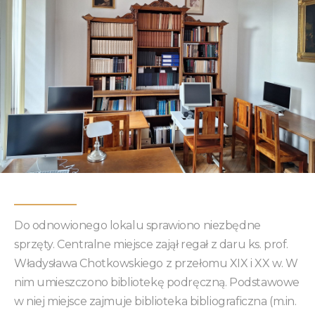
Do odnowionego lokalu sprawiono niezbędne
sprzęty. Centralne miejsce zajął regał z daru ks. prof.
Władysława Chotkowskiego z przełomu XIX i XX w. W
nim umieszczono bibliotekę podręczną. Podstawowe
w niej miejsce zajmuje biblioteka bibliograficzna (m.in.