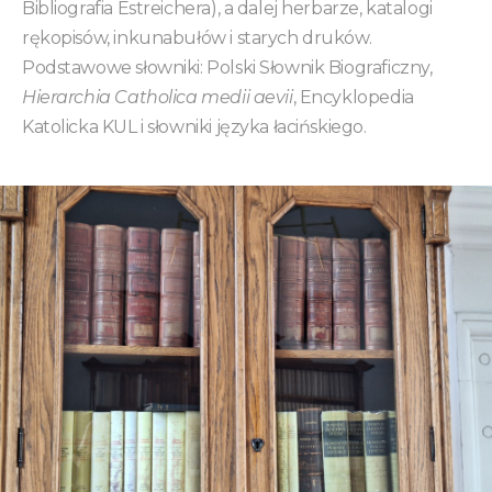
Bibliografia Estreichera), a dalej herbarze, katalogi
rękopisów, inkunabułów i starych druków.
Podstawowe słowniki: Polski Słownik Biograficzny,
Hierarchia Catholica medii aevii
, Encyklopedia
Katolicka KUL i słowniki języka łacińskiego.