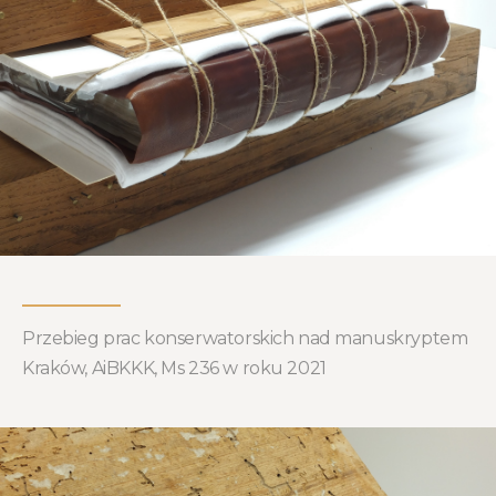
Przebieg prac konserwatorskich nad manuskryptem
Kraków, AiBKKK, Ms 236 w roku 2021