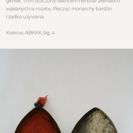
głowie. Tron otoczony wieńcem herbów ziemskich
wpisanych w rozetę. Pieczęć monarchy bardzo
rzadko używana.
Kraków, AiBKKK, Sig. 4