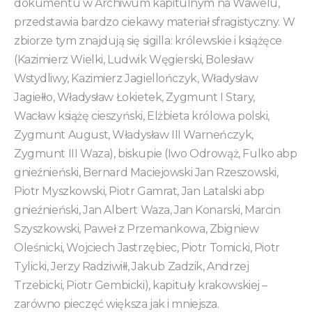
dokumentu w Archiwum kapitulnym na Wawelu,
przedstawia bardzo ciekawy materiał sfragistyczny. W
zbiorze tym znajdują się sigilla: królewskie i książęce
(Kazimierz Wielki, Ludwik Węgierski, Bolesław
Wstydliwy, Kazimierz Jagiellończyk, Władysław
Jagiełło, Władysław Łokietek, Zygmunt I Stary,
Wacław książę cieszyński, Elżbieta królowa polski,
Zygmunt August, Władysław III Warneńczyk,
Zygmunt III Waza), biskupie (Iwo Odrowąż, Fulko abp
gnieźnieński, Bernard Maciejowski Jan Rzeszowski,
Piotr Myszkowski, Piotr Gamrat, Jan Latalski abp
gnieźnieński, Jan Albert Waza, Jan Konarski, Marcin
Szyszkowski, Paweł z Przemankowa, Zbigniew
Oleśnicki, Wojciech Jastrzębiec, Piotr Tomicki, Piotr
Tylicki, Jerzy Radziwiłł, Jakub Zadzik, Andrzej
Trzebicki, Piotr Gembicki), kapituły krakowskiej –
zarówno pieczęć większa jak i mniejsza.