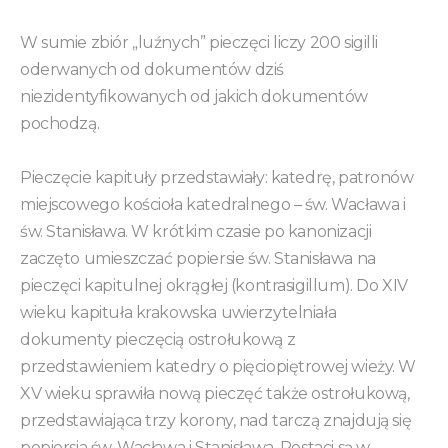
W sumie zbiór „luźnych” pieczęci liczy 200 sigilli
oderwanych od dokumentów dziś
niezidentyfikowanych od jakich dokumentów
pochodzą.
Pieczęcie kapituły przedstawiały: katedrę, patronów
miejscowego kościoła katedralnego – św. Wacława i
św. Stanisława. W krótkim czasie po kanonizacji
zaczęto umieszczać popiersie św. Stanisława na
pieczęci kapitulnej okrągłej (kontrasigillum). Do XIV
wieku kapituła krakowska uwierzytelniała
dokumenty pieczęcią ostrołukową z
przedstawieniem katedry o pięciopiętrowej wieży. W
XV wieku sprawiła nową pieczęć także ostrołukową,
przedstawiająca trzy korony, nad tarczą znajdują się
popiersia św. Wacława i Stanisława. Postaci są w