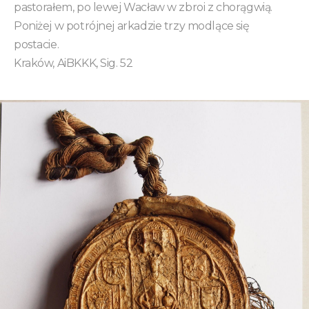
pastorałem, po lewej Wacław w zbroi z chorągwią.
Poniżej w potrójnej arkadzie trzy modlące się
postacie.
Kraków, AiBKKK, Sig. 52