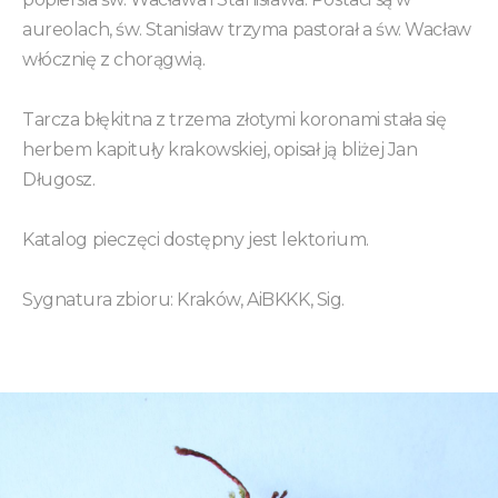
aureolach, św. Stanisław trzyma pastorał a św. Wacław
włócznię z chorągwią.
Tarcza błękitna z trzema złotymi koronami stała się
herbem kapituły krakowskiej, opisał ją bliżej Jan
Długosz.
Katalog pieczęci dostępny jest lektorium.
Sygnatura zbioru: Kraków, AiBKKK, Sig.