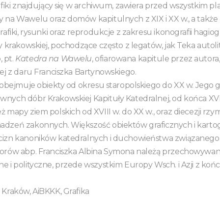
afiki znajdujący się w archiwum, zawiera przed wszystkim pla
 na Wawelu oraz domów kapitulnych z XIX i XX w., a także
rafiki, rysunki oraz reprodukcje z zakresu ikonografii hagiogr
y krakowskiej, pochodzące często z legatów, jak Teka autoli
 pt.
Katedra na Wawelu
, ofiarowana kapitule przez autora,
nej z daru Franciszka Bartynowskiego.
i obejmuje obiekty od okresu staropolskiego do XX w. Jego 
nych dóbr Krakowskiej Kapituły Katedralnej, od końca XVII
 mapy ziem polskich od XVIII w. do XX w., oraz diecezji rzym
adzeń zakonnych. Większość obiektów graficznych i karto
cizn kanoników katedralnych i duchowieństwa związanego
iorów abp. Franciszka Albina Symona należą przechowyw
e i polityczne, przede wszystkim Europy Wsch. i Azji z końc
 Kraków, AiBKKK, Grafika