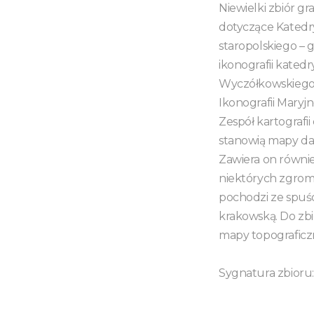
Niewielki zbiór gr
dotyczące Katedry
staropolskiego – g
ikonografii katedr
Wyczółkowskiego,
Ikonografii Maryj
Zespół kartografi
stanowią mapy daw
Zawiera on również
niektórych zgrom
pochodzi ze spuś
krakowską. Do zb
mapy topograficzn
Sygnatura zbioru: