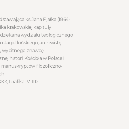
stawiająca ks. Jana Fijałka (1864-
ika krakowskiej kapituły
, dziekana wydziału teologicznego
 Jagiellońskiego, archiwistę
, wybitnego znawcę
ej historii Kościoła w Polsce i
 manuskryptów filozoficzno-
ch
KK, Grafika IV-1112