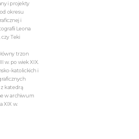
ny i projekty
 od okresu
aficznej i
tografii Leona
 czy Teki
główny trzon
I w. po wiek XIX.
sko-katolickich i
graficznych
 z katedrą
ane w archiwum
a XIX w.