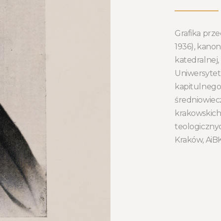
Grafika przed
1936), kanon
katedralnej
Uniwersytetu
kapitulnego
średniowieczn
krakowskich
teologiczny
Kraków, AiBK