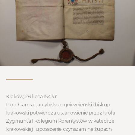
Kraków, 28 lipca 1543 r.
Piotr Gamrat, arcybiskup gnieźnieński i biskup
krakowski potwierdza ustanowienie przez króla
Zygmunta I Kolegium Rorantystów w katedrze
krakowskiej i uposażenie czynszami na żupach