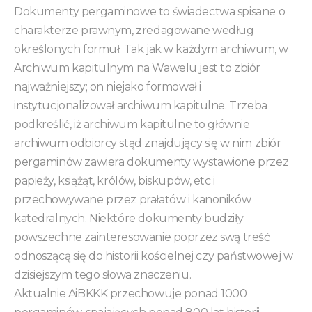
Dokumenty pergaminowe to świadectwa spisane o
charakterze prawnym, zredagowane według
określonych formuł. Tak jak w każdym archiwum, w
Archiwum kapitulnym na Wawelu jest to zbiór
najważniejszy; on niejako formował i
instytucjonalizował archiwum kapitulne. Trzeba
podkreślić, iż archiwum kapitulne to głównie
archiwum odbiorcy stąd znajdujący się w nim zbiór
pergaminów zawiera dokumenty wystawione przez
papieży, książąt, królów, biskupów, etc i
przechowywane przez prałatów i kanoników
katedralnych. Niektóre dokumenty budziły
powszechne zainteresowanie poprzez swą treść
odnoszącą się do historii kościelnej czy państwowej w
dzisiejszym tego słowa znaczeniu.
Aktualnie AiBKKK przechowuje ponad 1000