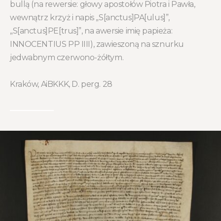
bullą (na rewersie: głowy apostołów Piotra i Pawła,
wewnątrz krzyż i napis „S[anctus]PA[ulus]”,
„S[anctus]PE[trus]”, na awersie imię papieża:
INNOCENTIUS PP IIII), zawieszoną na sznurku
jedwabnym czerwono-żółtym.
Kraków, AiBKKK, D. perg. 28