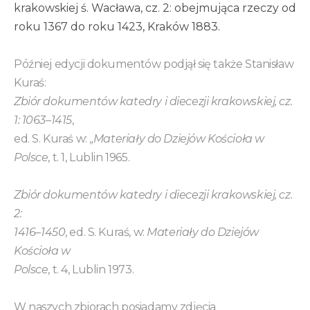
krakowskiej ś. Wacława, cz. 2: obejmująca rzeczy od
roku 1367 do roku 1423, Kraków 1883.
Później edycji dokumentów podjął się także Stanisław
Kuraś:
Zbiór dokumentów katedry i diecezji krakowskiej, cz.
1: 1063
–
1415
,
ed. S. Kuraś w: „
Materiały do Dziejów Kościoła w
Polsce
, t. 1, Lublin 1965.
Zbiór dokumentów katedry i diecezji krakowskiej, cz.
2:
1416
–
1450
, ed. S. Kuraś, w:
Materiały do Dziejów
Kościoła w
Polsce
, t. 4, Lublin 1973.
W naszych zbiorach posiadamy zdjęcia