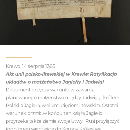
Krewo, 14 sierpnia 1385
Akt unii polsko-litewskiej w Krewie: Ratyfikacja
układów o małżeństwo Jagiełły i Jadwigi
Dokument dotyczy warunków zawarcia
planowanego małżeństwa między Jadwigą , królem
Polski, a Jagiełłą, wielkim księciem litewskim. Ostatni
warunek brzmi: „w końcu ten książę Jagiełło
przyrzeka także ziemie swoje Litwy i Rusi przyłączyć
(
applicare
) wieczyście do Korony Królestwa