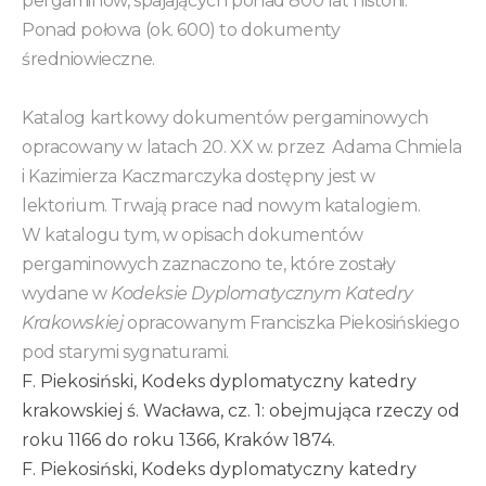
pergaminów, spajających ponad 800 lat historii.
Ponad połowa (ok. 600) to dokumenty
średniowieczne.
Katalog kartkowy dokumentów pergaminowych
opracowany
w latach 20. XX w. przez Adama Chmiela
i Kazimierza Kaczmarczyka dostępny jest w
lektorium. Trwają prace nad nowym katalogiem.
W katalogu tym, w
opisach dokumentów
pergaminowych zaznaczono te, które zostały
wydane w
Kodeksie Dyplomatycznym Katedry
Krakowskiej
opracowanym Franciszka Piekosińskiego
pod starymi sygnaturami.
F. Piekosiński, Kodeks dyplomatyczny katedry
krakowskiej ś. Wacława, cz. 1: obejmująca rzeczy od
roku 1166 do roku 1366, Kraków 1874.
F. Piekosiński, Kodeks dyplomatyczny katedry