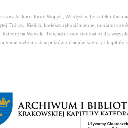
yszkowski, kard. Karol Wojtyła, Władysław Łokietek i Kazim
ętej Trójcy… Kielich, kodeksy rękopiśmienne, miniatura ze ś
 katedrę na Wawelu. To właśnie ona stanowi oś dla wszystk
a na temat wybranych aspektów z dziejów katedry i kapituły
Używamy Ciasteczek