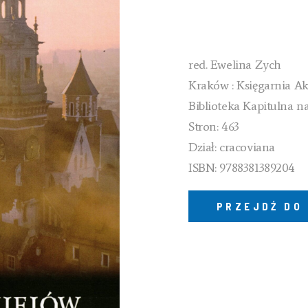
red. Ewelina Zych
Kraków : Księgarnia A
Biblioteka Kapitulna n
Stron: 463
Dział: cracoviana
ISBN: 9788381389204
PRZEJDŹ DO