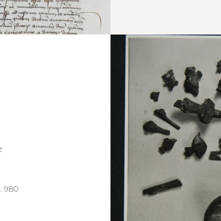
z
. 980