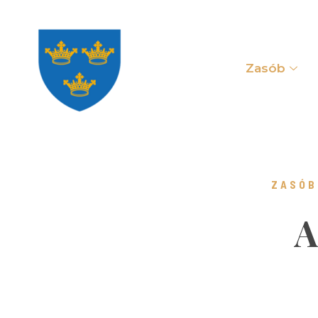
Zasób
ZASÓB
A