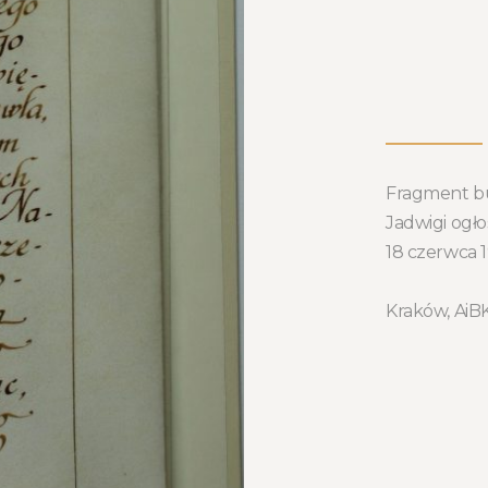
Fragment bul
Jadwigi ogło
18 czerwca 
Kraków, AiBKK