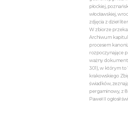
płockiej, poznańsk
włocławskiej, wroc
zdjęcia z dzieł li
W zbiorze przekaz
Archiwum kapitu
procesem kanoniz
rozpoczynające p
ważny dokument nt
301), w którym to
krakowskiego Zbig
świadków, zeznają
pergaminowy, z 8 
Paweł II ogłosił św