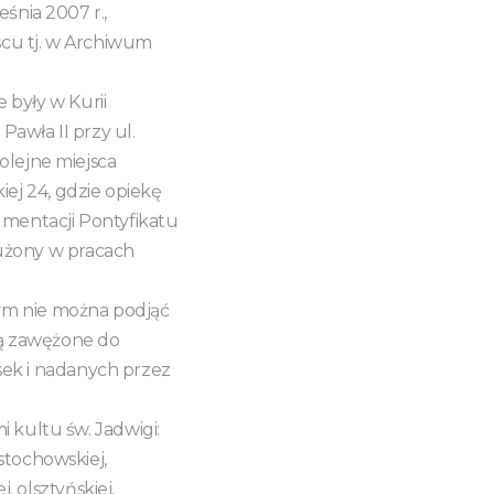
eśnia 2007 r.,
scu tj. w Archiwum
 były w Kurii
Pawła II przy ul.
kolejne miejsca
ej 24, gdzie opiekę
umentacji Pontyfikatu
użony w pracach
nym nie można podjąć
ą zawężone do
sek i nadanych przez
i kultu św. Jadwigi:
stochowskiej,
j, olsztyńskiej,