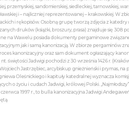
iej, przemyskiej, sandomierskiej, siedleckiej, tarnowskiej, war
ławskiej i – najliczniej reprezentowanej – krakowskiej. W zbio
terackich i rękopisów. Osobną grupę tworzą zdjęcia z katedr
anych druków (książki, broszury, prasa) znajduje się 308 poz
lne na Wawelu posiada dokumenty pergaminowe związan
acyjnym jak i samą kanonizacją. W zbiorze pergaminów zn
roces kanonizacyjny oraz sam dokument ogłaszający kanoni
. świętości Jadwigi pochodzi z 30 września 1426 r. (Kraków,
 Wojciech Jastrzębiec, arcybiskup gnieźnieński i prymas, na
niewa Oleśnickiego i kapituły katedralnej wyznacza komis
cych o życiu i cudach Jadwigi, królowej Polski. „Najmłods
czerwca 1997 r., to bulla kanonizacyjna Jadwigi Andegaweńsk
iętą.