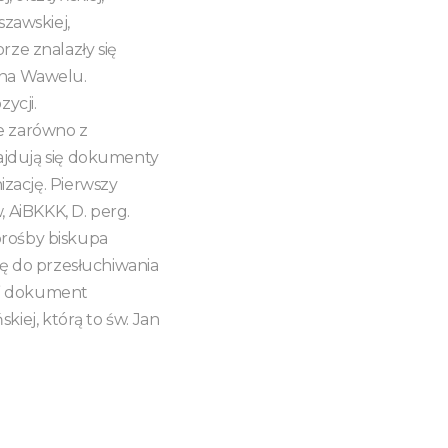
szawskiej,
rze znalazły się
y na Wawelu.
ycji.
e zarówno z
ajdują się dokumenty
zację. Pierwszy
 AiBKKK, D. perg.
 prośby biskupa
ję do przesłuchiwania
zy” dokument
iej, którą to św. Jan