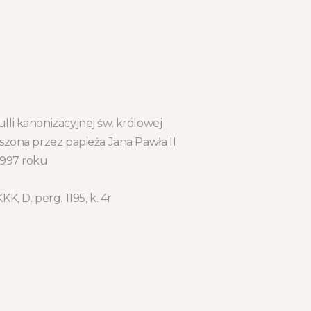
li kanonizacyjnej św. królowej
szona przez papieża Jana Pawła II
1997 roku
K, D. perg. 1195, k. 4r