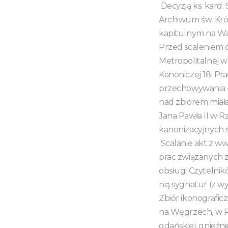
Decyzją ks. kard. 
Archiwum św. Król
kapitulnym na W
Przed scaleniem 
Metropolitalnej w 
Kanoniczej 18. Pra
przechowywania – 
nad zbiorem miała
Jana Pawła II w 
kanonizacyjnych św
Scalanie akt z ww
prac związanych 
obsługi Czytelni
nią sygnatur (z wy
Zbiór ikonograficz
na Węgrzech, w Rzy
gdańskiej, gnieźnie