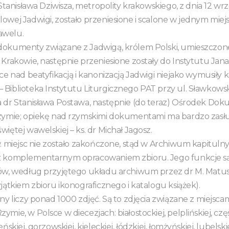
Stanisława Dziwisza, metropolity krakowskiego, z dnia 12 wrz
owej Jadwigi, zostało przeniesione i scalone w jednym miej
awelu.
dokumenty związane z Jadwigą, królem Polski, umieszczone
Krakowie, następnie przeniesione zostały do Instytutu Jana 
ce nad beatyfikacją i kanonizacją Jadwigi niejako wymusiły 
Biblioteka Instytutu Liturgicznego PAT przy ul. Sławkowski
 dr Stanisława Postawa, następnie (do teraz) Ośrodek Dok
Rzymie; opiekę nad rzymskimi dokumentami ma bardzo zasł
iętej wawelskiej – ks. dr Michał Jagosz.
. miejsc nie zostało zakończone, stąd w Archiwum kapitul
z komplementarnym opracowaniem zbioru. Jego funkcje s
ków, według przyjętego układu archiwum przez dr M. Matu
jątkiem zbioru ikonograficznego i katalogu książek).
ny liczy ponad 1000 zdjęć. Są to zdjęcia związane z miejscam
mie, w Polsce w diecezjach: białostockiej, pelplińskiej, czę
ńskiej, gorzowskiej, kieleckiej, łódzkiej, łomżyńskiej, lubelskie