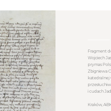
Fragment do
Wojciech Jas
prymas Pols
Zbigniewa Ol
katedralnej
przesłuchiw
i cudach Jad
Kraków, AiBK