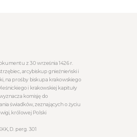
kumentu z 30 września 1426 r.
trzębiec, arcybiskup gnieźnieński i
ki, na prośby biskupa krakowskiego
eśnickiego i krakowskiej kapituły
 wyznacza komisję do
ania świadków, zeznających o życiu
wigi, królowej Polski
KK, D. perg. 301