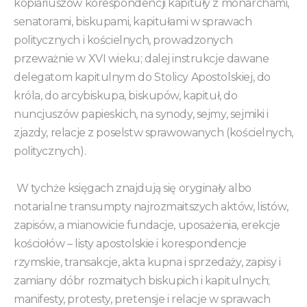
kopiariuszów korespondencji kapituły z monarchami,
senatorami, biskupami, kapitułami w sprawach
politycznych i kościelnych, prowadzonych
przeważnie w XVI wieku; dalej instrukcje dawane
delegatom kapitulnym do Stolicy Apostolskiej, do
króla, do arcybiskupa, biskupów, kapituł, do
nuncjuszów papieskich, na synody, sejmy, sejmiki i
zjazdy, relacje z poselstw sprawowanych (kościelnych,
politycznych).
W tychże księgach znajdują się oryginały albo
notarialne transumpty najrozmaitszych aktów, listów,
zapisów, a mianowicie fundacje, uposażenia, erekcje
kościołów – listy apostolskie i korespondencje
rzymskie, transakcje, akta kupna i sprzedaży, zapisy i
zamiany dóbr rozmaitych biskupich i kapitulnych;
manifesty, protesty, pretensje i relacje w sprawach