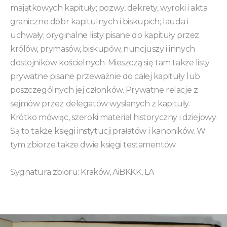
majątkowych kapituły; pozwy, dekrety, wyroki i akta
graniczne dóbr kapitulnych i biskupich; lauda i
uchwały; oryginalne listy pisane do kapituły przez
królów, prymasów, biskupów, nuncjuszy i innych
dostojników kościelnych. Mieszczą się tam także listy
prywatne pisane przeważnie do całej kapituły lub
poszczególnych jej członków. Prywatne relacje z
sejmów przez delegatów wysłanych z kapituły.
Krótko mówiąc, szeroki materiał historyczny i dziejowy.
Są to także księgi instytucji prałatów i kanoników. W
tym zbiorze także dwie księgi testamentów.
Sygnatura zbioru: Kraków, AiBKKK, LA