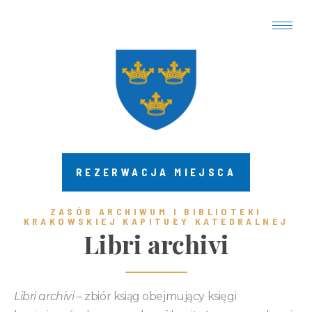
REZERWACJA MIEJSCA
ZASÓB ARCHIWUM I BIBLIOTEKI
KRAKOWSKIEJ KAPITUŁY KATEDRALNEJ ​
Libri archivi
Libri archivi
– zbiór ksiąg obejmujący księgi