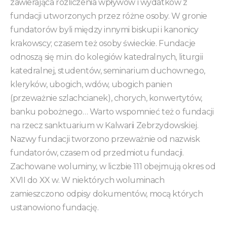
zawierająca rozliczenia wpływów i wydatków z
fundacji utworzonych przez różne osoby. W gronie
fundatorów byli między innymi biskupi i kanonicy
krakowscy; czasem też osoby świeckie. Fundacje
odnoszą się m.in. do kolegiów katedralnych, liturgii
katedralnej, studentów, seminarium duchownego,
kleryków, ubogich, wdów, ubogich panien
(przeważnie szlachcianek), chorych, konwertytów,
banku pobożnego… Warto wspomnieć też o fundacji
na rzecz sanktuarium w Kalwarii Zebrzydowskiej.
Nazwy fundacji tworzono przeważnie od nazwisk
fundatorów, czasem od przedmiotu fundacji.
Zachowane woluminy, w liczbie 111 obejmują okres od
XVII do XX w. W niektórych woluminach
zamieszczono odpisy dokumentów, mocą których
ustanowiono fundację.