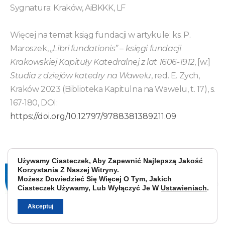
Sygnatura: Kraków, AiBKKK, LF
Więcej na temat ksiąg fundacji w artykule: ks. P.
Maroszek,
„Libri fundationis” – księgi fundacji
Krakowskiej Kapituły Katedralnej z lat 1606-1912
, [w:]
Studia z dziejów katedry na Wawelu
, red. E. Zych,
Kraków 2023 (Biblioteka Kapitulna na Wawelu, t. 17), s.
167-180, DOI:
https://doi.org/10.12797/9788381389211.09
Używamy Ciasteczek, Aby Zapewnić Najlepszą Jakość
Korzystania Z Naszej Witryny.
Możesz Dowiedzieć Się Więcej O Tym, Jakich
Ciasteczek Używamy, Lub Wyłączyć Je W
Ustawieniach
.
Akceptuj