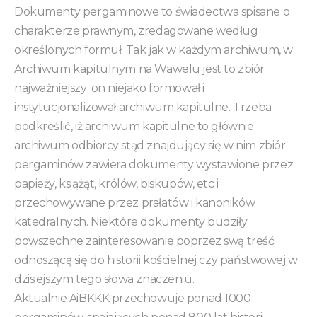
Dokumenty pergaminowe to świadectwa spisane o
charakterze prawnym, zredagowane według
określonych formuł. Tak jak w każdym archiwum, w
Archiwum kapitulnym na Wawelu jest to zbiór
najważniejszy; on niejako formował i
instytucjonalizował archiwum kapitulne. Trzeba
podkreślić, iż archiwum kapitulne to głównie
archiwum odbiorcy stąd znajdujący się w nim zbiór
pergaminów zawiera dokumenty wystawione przez
papieży, książąt, królów, biskupów, etc i
przechowywane przez prałatów i kanoników
katedralnych. Niektóre dokumenty budziły
powszechne zainteresowanie poprzez swą treść
odnoszącą się do historii kościelnej czy państwowej w
dzisiejszym tego słowa znaczeniu.
Aktualnie AiBKKK przechowuje ponad 1000