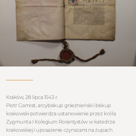
Kraków, 28 lipca 1543 r.
Piotr Gamrat, arcybiskup gnieźnieński i biskup
krakowski potwierdza ustanowienie przez króla
Zygmunta I Kolegium Rorantystów w katedrze
krakowskiej i uposażenie czynszami na żupach