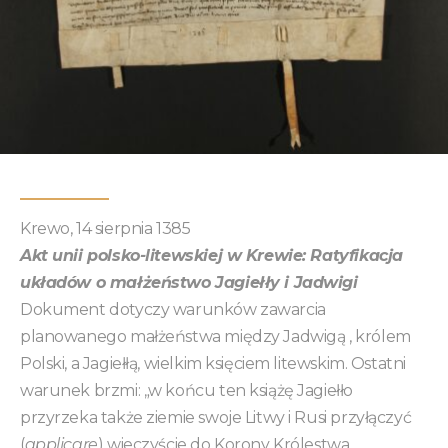
Krewo, 14 sierpnia 1385
Akt unii polsko-litewskiej w Krewie: Ratyfikacja
układów o małżeństwo Jagiełły i Jadwigi
Dokument dotyczy warunków zawarcia
planowanego małżeństwa między Jadwigą , królem
Polski, a Jagiełłą, wielkim księciem litewskim. Ostatni
warunek brzmi: „w końcu ten książę Jagiełło
przyrzeka także ziemie swoje Litwy i Rusi przyłączyć
(
applicare
) wieczyście do Korony Królestwa