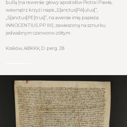
bullą (na rewersie: głowy apostołów Piotra i Pawła,
wewnątrz krzyż i napis „S[anctus]PA[ulus]”,
„S[anctus]PE[trus]”, na awersie imię papieża:
INNOCENTIUS PP IIII), zawieszoną na sznurku
jedwabnym czerwono-żółtym.
Kraków, AiBKKK, D. perg. 28