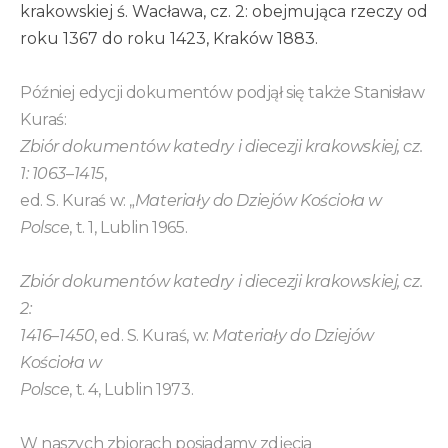
krakowskiej ś. Wacława, cz. 2: obejmująca rzeczy od
roku 1367 do roku 1423, Kraków 1883.
Później edycji dokumentów podjął się także Stanisław
Kuraś:
Zbiór dokumentów katedry i diecezji krakowskiej, cz.
1: 1063
–
1415
,
ed. S. Kuraś w: „
Materiały do Dziejów Kościoła w
Polsce
, t. 1, Lublin 1965.
Zbiór dokumentów katedry i diecezji krakowskiej, cz.
2:
1416
–
1450
, ed. S. Kuraś, w:
Materiały do Dziejów
Kościoła w
Polsce
, t. 4, Lublin 1973.
W naszych zbiorach posiadamy zdjęcia