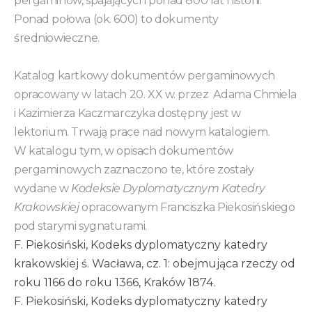
pergaminów, spajających ponad 800 lat historii.
Ponad połowa (ok. 600) to dokumenty
średniowieczne.
Katalog kartkowy dokumentów pergaminowych
opracowany
w latach 20. XX w. przez Adama Chmiela
i Kazimierza Kaczmarczyka dostępny jest w
lektorium. Trwają prace nad nowym katalogiem.
W katalogu tym, w
opisach dokumentów
pergaminowych zaznaczono te, które zostały
wydane w
Kodeksie Dyplomatycznym Katedry
Krakowskiej
opracowanym Franciszka Piekosińskiego
pod starymi sygnaturami.
F. Piekosiński, Kodeks dyplomatyczny katedry
krakowskiej ś. Wacława, cz. 1: obejmująca rzeczy od
roku 1166 do roku 1366, Kraków 1874.
F. Piekosiński, Kodeks dyplomatyczny katedry