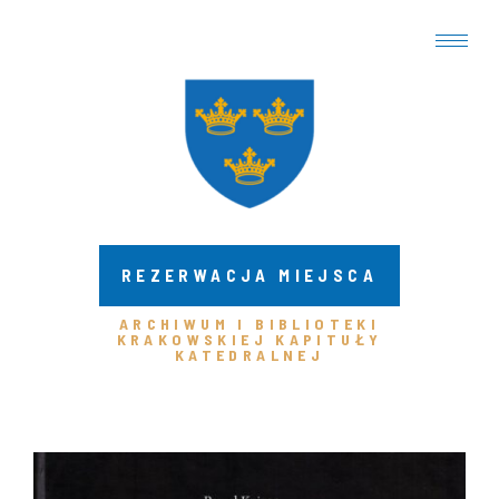
REZERWACJA MIEJSCA
ARCHIWUM I BIBLIOTEKI
KRAKOWSKIEJ KAPITUŁY
KATEDRALNEJ ​